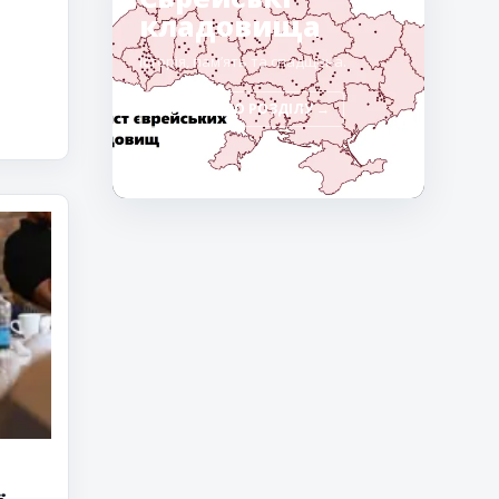
кладовища
Історія, пам’ять та спадщина.
ПЕРЕЙТИ ДО РОЗДІЛУ →