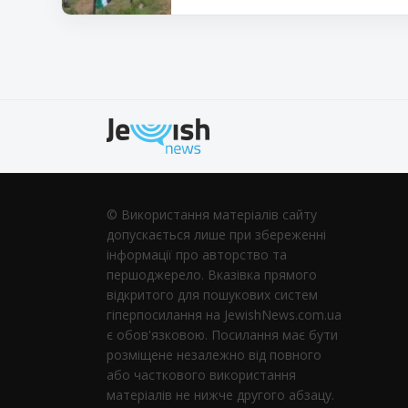
© Використання матеріалів сайту
допускається лише при збереженні
інформації про авторство та
першоджерело. Вказівка ​​прямого
відкритого для пошукових систем
гіперпосилання на JewishNews.com.ua
є обов'язковою. Посилання має бути
розміщене незалежно від повного
або часткового використання
матеріалів не нижче другого абзацу.