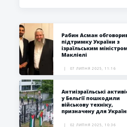
президента
Рабин Асман обговори
підтримку України з
ізраїльським міністро
Макліелі
07 ЛИПНЯ 2025, 11:16
Антиізраїльські активі
у Бельгії пошкодили
військову техніку,
призначену для Україн
02 ЛИПНЯ 2025, 10:36