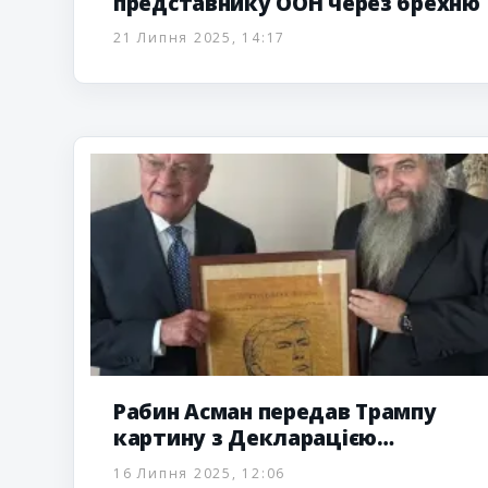
представнику ООН через брехню
21 Липня 2025, 14:17
Рабин Асман передав Трампу
картину з Декларацією
незалежності США і портретом
16 Липня 2025, 12:06