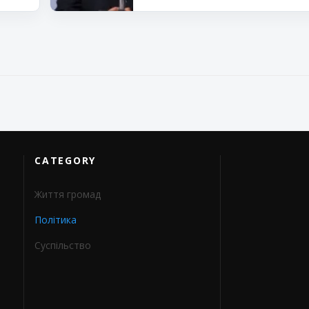
CATEGORY
Життя громад
Політика
Суспільство