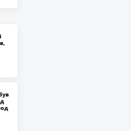
і
в,
був
ад
род