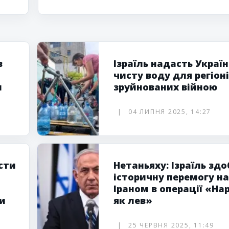
в
Ізраїль надасть Україн
чисту воду для регіоні
м
зруйнованих війною
04 ЛИПНЯ 2025, 14:27
сти
Нетаньяху: Ізраїль здо
історичну перемогу н
Іраном в операції «На
и
як лев»
25 ЧЕРВНЯ 2025, 11:49