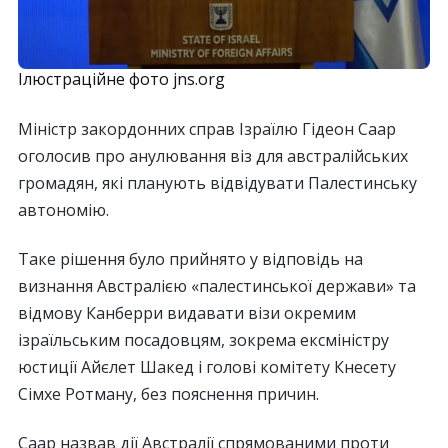
Ілюстраційне фото jns.org
Міністр закордонних справ Ізраїлю Гідеон Саар
оголосив про анулювання віз для австралійських
громадян, які планують відвідувати Палестинську
автономію.
Таке рішення було прийнято у відповідь на
визнання Австралією «палестинської держави» та
відмову Канберри видавати візи окремим
ізраїльським посадовцям, зокрема ексміністру
юстиції Айєлет Шакед і голові комітету Кнесету
Сімхе Ротману, без пояснення причин.
Саар назвав дії Австралії спрямованими проти