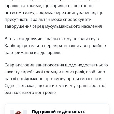
Ізраїлю та такими, що сприяють зростанню
антисемітизму, зокрема через звинувачення, що
присутність ізраїльтян може спровокувати
заворушення серед мусульманського населення.
Він також доручив ізраїльському посольству в
Канберрі ретельно перевіряти заяви австралійців
на отримання віз до Ізраїлю.
Саар висловив занепокоєння щодо недостатнього
захисту єврейської громади в Австралії, особливо
на тлі повідомлень про змову проти синагоги в
Сіднеї, і вважає, що антисемітизм у країні зростає
без належного контролю.
Підтримайте діяльність