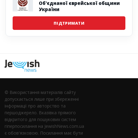
Об'єднаної єврейської общини
України
ПІДТРИМАТИ
Наступна
© Використання матеріалів сайту
допускається лише при збереженні
інформації про авторство та
першоджерело. Вказівка ​​прямого
відкритого для пошукових систем
гіперпосилання на JewishNews.com.ua
є обов'язковою. Посилання має бути