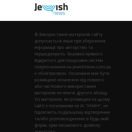
© Використання матеріалів сайту
допускається лише при збереженні
інформації про авторство та
першоджерело. Вказівка ​​прямого
відкритого для пошукових систем
гіперпосилання на JewishNews.com.ua
є обов'язковою. Посилання має бути
розміщене незалежно від повного
або часткового використання
матеріалів не нижче другого абзацу.
Усі матеріали, які розміщені на цьому
сайті з посиланням на ІА "УНІАН", не
підлягають подальшому відтворенню
та/або розповсюдженню в будь-якій
формі, крім письмового дозволу
агентства.