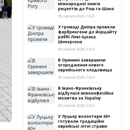
міжнародної книги
рецептів до Рош га-Шана
05 серпня 2026, 14:22
У громаді Дніпра провели
фарбренгени до йорцайту
раббі Леві-Іцхака
Шнеєрсона
05 серпня 2026, 14:22
В Оринині завершили
огородження нового
єврейського кладовища
05 серпня 2026, 14:21
В Івано-Франківську
відбулася міжконфесійна
молитва за Україну
05 серпня 2026, 14:21
У Луцьку волонтери 60+
готували традиційні
єврейські літні страви