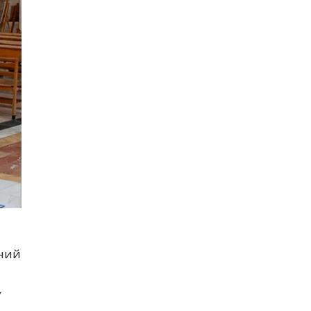
ений
у