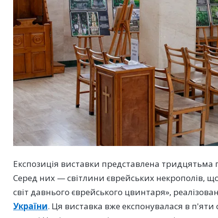
Експозиція виставки представлена тридцятьма п
Серед них — світлини єврейських некрополів, щ
світ давнього єврейського цвинтаря», реалізова
України
. Ця виставка вже експонувалася в п'яти