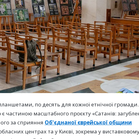
ланшетами, по десять для кожної етнічної громади.
о є частиною масштабного проєкту «Сатанів: загубл
ного за сприяння
Об'єднаної єврейської общини
 обласних центрах та у Києві, зокрема у виставковом