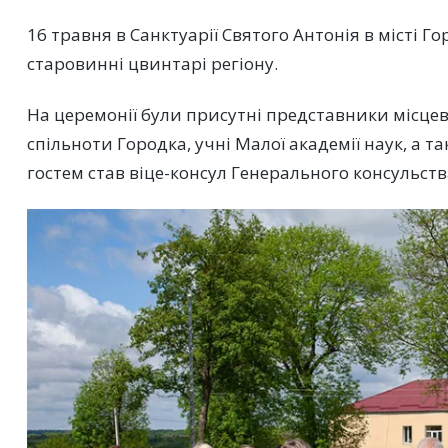
16 травня в Санктуарії Святого Антонія в місті 
старовинні цвинтарі регіону.
На церемонії були присутні представники місцево
спільноти Городка, учні Малої академії наук, а
гостем став віце-консул Генерального консульст