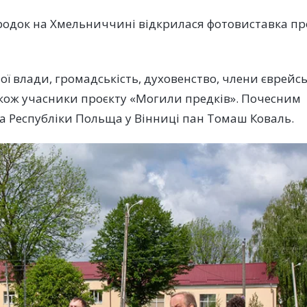
Городок на Хмельниччині відкрилася фотовиставка пр
ї влади, громадськість, духовенство, члени єврейсь
 також учасники проєкту «Могили предків». Почесним
ва Республіки Польща у Вінниці пан Томаш Коваль.