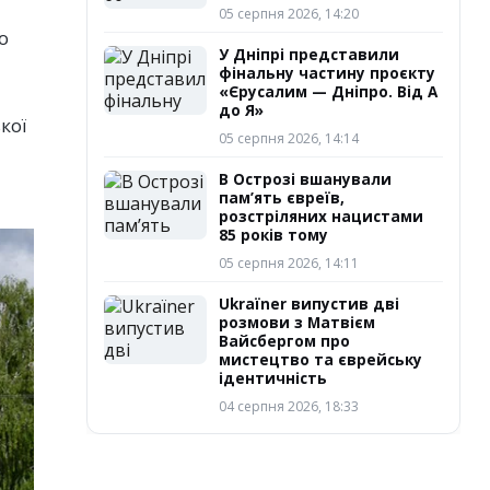
05 серпня 2026, 14:20
о
У Дніпрі представили
фінальну частину проєкту
«Єрусалим — Дніпро. Від А
до Я»
кої
05 серпня 2026, 14:14
В Острозі вшанували
пам’ять євреїв,
розстріляних нацистами
85 років тому
05 серпня 2026, 14:11
Ukraїner випустив дві
розмови з Матвієм
Вайсбергом про
мистецтво та єврейську
ідентичність
04 серпня 2026, 18:33