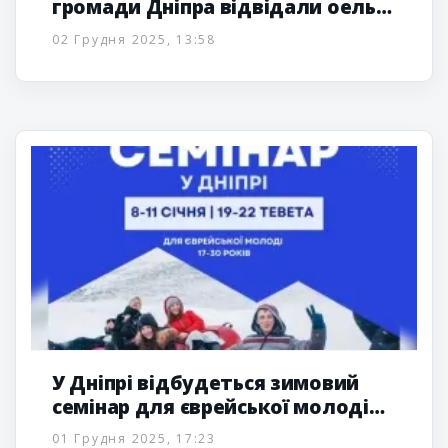
громади Дніпра відвідали оель
Мітелер Ребе у Ніжині
02 Грудня 2025, 13:58
У Дніпрі відбудеться зимовий
семінар для єврейської молоді
17-30 років
01 Грудня 2025, 17:23