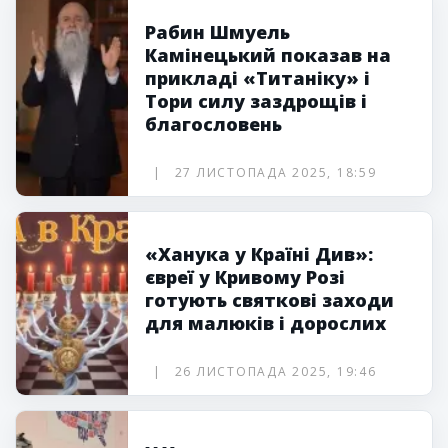
Рабин Шмуель
Камінецький показав на
прикладі «Титаніку» і
Тори силу заздрощів і
благословень
27 ЛИСТОПАДА 2025, 18:59
«Ханука у Країні Див»:
євреї у Кривому Розі
готують святкові заходи
для малюків і дорослих
26 ЛИСТОПАДА 2025, 19:46