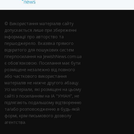
© Використання матеріалів сайту
допускається лише при збереженні
інформації про авторство та
першоджерело. Вказівка ​​прямого
відкритого для пошукових систем
гіперпосилання на JewishNews.com.ua
є обов'язковою. Посилання має бути
розміщене незалежно від повного
або часткового використання
матеріалів не нижче другого абзацу.
Усі матеріали, які розміщені на цьому
сайті з посиланням на ІА "УНІАН", не
підлягають подальшому відтворенню
та/або розповсюдженню в будь-якій
формі, крім письмового дозволу
агентства.