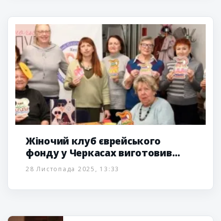
Жіночий клуб єврейського
фонду у Черкасах виготовив
прикраси до святкування Хануки
28 Листопада 2025, 13:33
5786