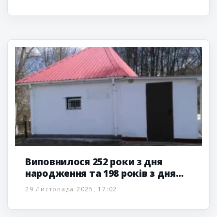
Виповнилося 252 роки з дня
народження та 198 років з дня
відходу з життя Мітелер Ребе
29 Листопада 2025, 17:02